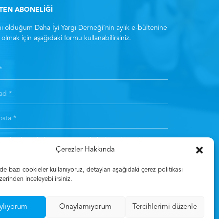
LTEN ABONELİĞİ
ı olduğum Daha İyi Yargı Derneği’nin aylık e-bültenine
olmak için aşağıdaki formu kullanabilirsiniz.
ıt olarak
Aydınlatma Metni
‘ni kabul etmiş sayılırsınız. *
Çerezler Hakkında
Kayıt Olun
 bazı cookieler kullanıyoruz, detayları aşağıdaki çerez politikası
zerinden inceleyebilirsiniz.
ylıyorum
Onaylamıyorum
Tercihlerimi düzenle