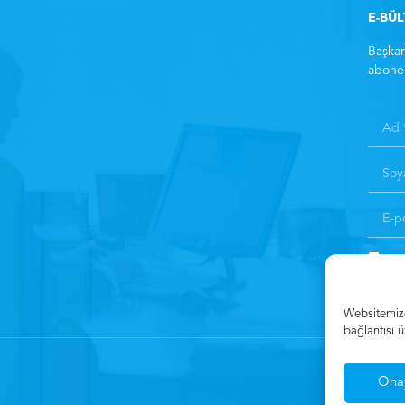
E-BÜ
Başkan
abone 
Kay
Websitemizde
bağlantısı ü
Ona