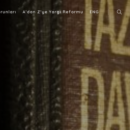
runları
A’dan Z’ye Yargı Reformu
ENG