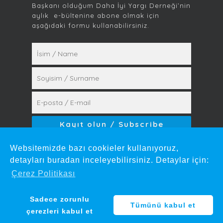
Başkanı olduğum Daha İyi Yargı Derneği’nin
aylık e-bültenine abone olmak için
aşağıdaki formu kullanabilirsiniz.
Kayıt olarak
Aydınlatma Metni
‘ni kabul
Websitemizde bazı cookieler kullanıyoruz,
etmiş sayılırsınız.
detayları buradan inceleyebilirsiniz. Detaylar için:
Çerez Politikası
© 2026 Mehmet Gün. by
mare.design
Sadece zorunlu
Tümünü kabul et
çerezleri kabul et