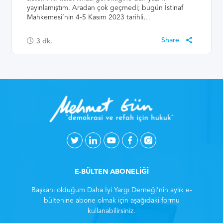
yayınlamıştım. Aradan çok geçmedi; bugün İstinaf
Mahkemesi’nin 4-5 Kasım 2023 tarihli…
3
dk.
E-BÜLTEN ABONELİĞİ
Başkanı olduğum Daha İyi Yargı Derneği’nin aylık e-
bültenine abone olmak için aşağıdaki formu
kullanabilirsiniz.