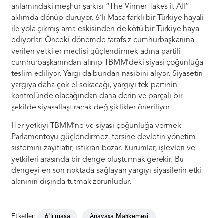
anlamındaki meşhur şarkısı “The Vinner Takes it All”
aklımda dönüp duruyor. 6’lı Masa farklı bir Türkiye hayali
ile yola çıkmış ama eskisinden de kötü bir Türkiye hayal
ediyorlar. Önceki dönemde tarafsız cumhurbaşkanına
verilen yetkiler meclisi güçlendirmek adına partili
cumhurbaşkanından alınıp TBMM’deki siyasi çoğunluğa
teslim ediliyor. Yargı da bundan nasibini alıyor. Siyasetin
yargıya daha çok el sokacağı, yargıyı tek partinin
kontrolünde olacağından daha derin ve parçalı bir
şekilde siyasallaştıracak değişiklikler öneriliyor.
Her yetkiyi TBMM’ne ve siyasi çoğunluğa vermek
Parlamentoyu güçlendirmez, tersine devletin yönetim
sistemini zayıflatır, istikrarı bozar. Kurumlar, işlevleri ve
yetkileri arasında bir denge oluşturmak gerekir. Bu
dengeyi en son noktada sağlayan yargıyı siyasilerin etki
alanının dışında tutmak zorunludur.
Etiketler:
6'lı masa
Anayasa Mahkemesi