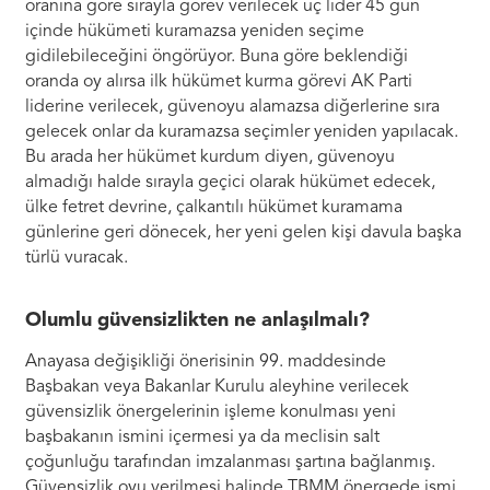
oranına göre sırayla görev verilecek üç lider 45 gün
içinde hükümeti kuramazsa yeniden seçime
gidilebileceğini öngörüyor. Buna göre beklendiği
oranda oy alırsa ilk hükümet kurma görevi AK Parti
liderine verilecek, güvenoyu alamazsa diğerlerine sıra
gelecek onlar da kuramazsa seçimler yeniden yapılacak.
Bu arada her hükümet kurdum diyen, güvenoyu
almadığı halde sırayla geçici olarak hükümet edecek,
ülke fetret devrine, çalkantılı hükümet kuramama
günlerine geri dönecek, her yeni gelen kişi davula başka
türlü vuracak.
Olumlu güvensizlikten ne anlaşılmalı?
Anayasa değişikliği önerisinin 99. maddesinde
Başbakan veya Bakanlar Kurulu aleyhine verilecek
güvensizlik önergelerinin işleme konulması yeni
başbakanın ismini içermesi ya da meclisin salt
çoğunluğu tarafından imzalanması şartına bağlanmış.
Güvensizlik oyu verilmesi halinde TBMM önergede ismi