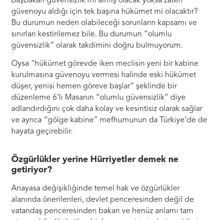
başbakan güvensizlik mi almış olacak yoksa zaten
güvenoyu aldığı için tek başına hükümet mi olacaktır?
Bu durumun neden olabileceği sorunların kapsamı ve
sınırları kestirilemez bile. Bu durumun “olumlu
güvensizlik” olarak takdimini doğru bulmuyorum.
Oysa “hükümet görevde iken meclisin yeni bir kabine
kurulmasına güvenoyu vermesi halinde eski hükümet
düşer, yenisi hemen göreve başlar” şeklinde bir
düzenleme 6’lı Masanın “olumlu güvensizlik” diye
adlandırdığını çok daha kolay ve kesintisiz olarak sağlar
ve ayrıca “gölge kabine” mefhumunun da Türkiye’de de
hayata geçirebilir.
Özgürlükler yerine Hürriyetler demek ne
getiriyor?
Anayasa değişikliğinde temel hak ve özgürlükler
alanında önerilenleri, devlet penceresinden değil de
vatandaş penceresinden bakan ve henüz anlamı tam