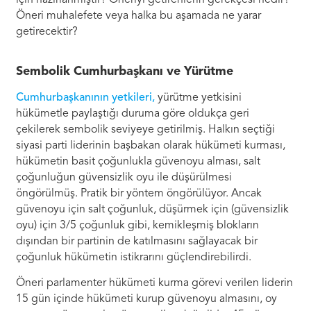
için hazırlanmıştır? Öneriyi getirenlerin gerekçesi nedir?
Öneri muhalefete veya halka bu aşamada ne yarar
getirecektir?
Sembolik Cumhurbaşkanı ve Yürütme
Cumhurbaşkanının yetkileri,
yürütme yetkisini
hükümetle paylaştığı duruma göre oldukça geri
çekilerek sembolik seviyeye getirilmiş. Halkın seçtiği
siyasi parti liderinin başbakan olarak hükümeti kurması,
hükümetin basit çoğunlukla güvenoyu alması, salt
çoğunluğun güvensizlik oyu ile düşürülmesi
öngörülmüş. Pratik bir yöntem öngörülüyor. Ancak
güvenoyu için salt çoğunluk, düşürmek için (güvensizlik
oyu) için 3/5 çoğunluk gibi, kemikleşmiş blokların
dışından bir partinin de katılmasını sağlayacak bir
çoğunluk hükümetin istikrarını güçlendirebilirdi.
Öneri parlamenter hükümeti kurma görevi verilen liderin
15 gün içinde hükümeti kurup güvenoyu almasını, oy