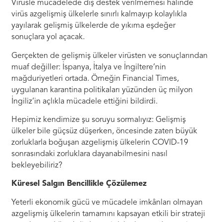
Virüsle mücadelede dış destek verilmemesi halinde
virüs azgelişmiş ülkelerle sınırlı kalmayıp kolaylıkla
yayılarak gelişmiş ülkelerde de yıkıma eşdeğer
sonuçlara yol açacak.
Gerçekten de gelişmiş ülkeler virüsten ve sonuçlarından
muaf değiller: İspanya, İtalya ve İngiltere’nin
mağduriyetleri ortada. Örneğin Financial Times,
uygulanan karantina politikaları yüzünden üç milyon
İngiliz’in açlıkla mücadele ettiğini bildirdi.
Hepimiz kendimize şu soruyu sormalıyız: Gelişmiş
ülkeler bile güçsüz düşerken, öncesinde zaten büyük
zorluklarla boğuşan azgelişmiş ülkelerin COVID-19
sonrasındaki zorluklara dayanabilmesini nasıl
bekleyebiliriz?
Küresel Salgın Bencillikle Çözülemez
Yeterli ekonomik gücü ve mücadele imkânları olmayan
azgelişmiş ülkelerin tamamını kapsayan etkili bir strateji