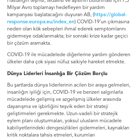
Hastalığın teşhisi, tedavisi ve aşısının bulunması için 7,5
Milyar Avro toplamayı hedefleyen bir yardım
kampanyası başlatacağını duyuran AB, (
https://global-
response.europa.eu/index_en
) COVID-19’un çıkmasına
neden olan kök sebepleri ihmal ederek semptomlarını
gidermeye odaklanmakta; bir sonraki krize kadar geçici
bir çözüm aramakta.
COVID-19 ile mücadelede diğerlerine yardım gönderen
ülkeler daha çok siyasi nüfuz saikiyle hareket etmekte.
Dünya Liderleri İnsanlığa Bir Çözüm Borçlu
Bu şartlarda dünya liderlerinin acilen bir araya gelmeleri,
insanlığın iyiliği için, COVID-19 ve benzeri salgınlarla
mücadelede gelişmiş ve azgelişmiş ülkeler arasında
dayanışma ve işbirliğini teşvik eden bir strateji
geliştirmeleri gerekmekte. Uzun-vadeli bir stratejik
eylem planı oluşturmaları, yoksul ulusların mücadele
kabiliyetlerindeki dengesizlikleri gidermeleri, kaynakları
kritik noktalara tahsis etmeleri, kurumları