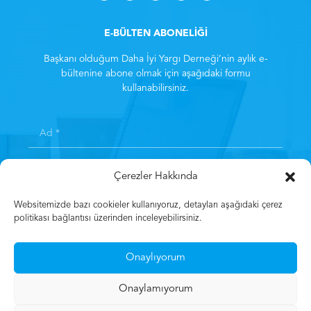
E-BÜLTEN ABONELİĞİ
Başkanı olduğum Daha İyi Yargı Derneği’nin aylık e-
bültenine abone olmak için aşağıdaki formu
kullanabilirsiniz.
Çerezler Hakkında
Websitemizde bazı cookieler kullanıyoruz, detayları aşağıdaki çerez
politikası bağlantısı üzerinden inceleyebilirsiniz.
Kayıt olarak
Aydınlatma Metni
‘ni kabul etmiş sayılırsınız.
*
Onaylıyorum
Kayıt Olun
Onaylamıyorum