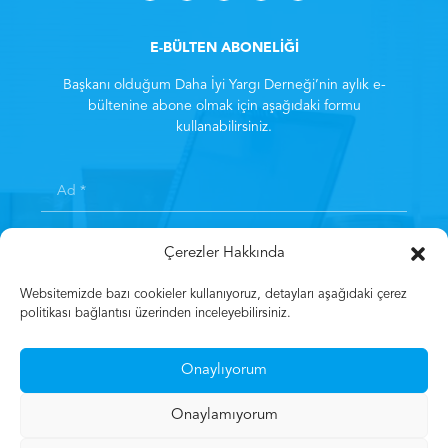
E-BÜLTEN ABONELİĞİ
Başkanı olduğum Daha İyi Yargı Derneği’nin aylık e-
bültenine abone olmak için aşağıdaki formu
kullanabilirsiniz.
Çerezler Hakkında
Websitemizde bazı cookieler kullanıyoruz, detayları aşağıdaki çerez
politikası bağlantısı üzerinden inceleyebilirsiniz.
Kayıt olarak
Aydınlatma Metni
‘ni kabul etmiş sayılırsınız.
*
Onaylıyorum
Kayıt Olun
Onaylamıyorum