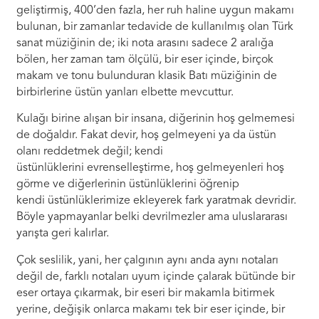
geliştirmiş, 400’den fazla, her ruh haline uygun makamı
bulunan, bir zamanlar tedavide de kullanılmış olan Türk
sanat müziğinin de; iki nota arasını sadece 2 aralığa
bölen, her zaman tam ölçülü, bir eser içinde, birçok
makam ve tonu bulunduran klasik Batı müziğinin de
birbirlerine üstün yanları elbette mevcuttur.
Kulağı birine alışan bir insana, diğerinin hoş gelmemesi
de doğaldır. Fakat devir, hoş gelmeyeni ya da üstün
olanı reddetmek değil; kendi
üstünlüklerini evrenselleştirme, hoş gelmeyenleri hoş
görme ve diğerlerinin üstünlüklerini öğrenip
kendi üstünlüklerimize ekleyerek fark yaratmak devridir.
Böyle yapmayanlar belki devrilmezler ama uluslararası
yarışta geri kalırlar.
Çok seslilik, yani, her çalgının aynı anda aynı notaları
değil de, farklı notaları uyum içinde çalarak bütünde bir
eser ortaya çıkarmak, bir eseri bir makamla bitirmek
yerine, değişik onlarca makamı tek bir eser içinde, bir