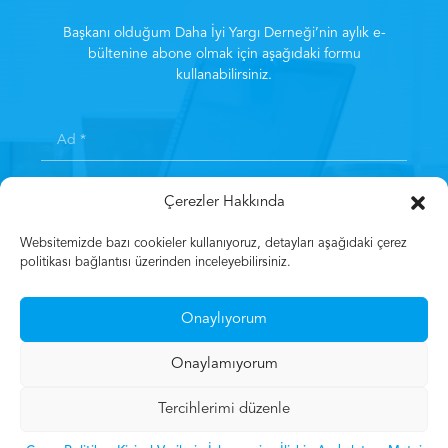
Başkanı olduğum Daha İyi Yargı Derneği’nin aylık e-
bültenine abone olmak için aşağıdaki formu
kullanabilirsiniz.
Çerezler Hakkında
Websitemizde bazı cookieler kullanıyoruz, detayları aşağıdaki çerez
politikası bağlantısı üzerinden inceleyebilirsiniz.
Kayıt olarak
Aydınlatma Metni
‘ni kabul etmiş sayılırsınız.
*
Onaylıyorum
Kayıt Olun
Onaylamıyorum
Tercihlerimi düzenle
© 2023 Mehmet Gün