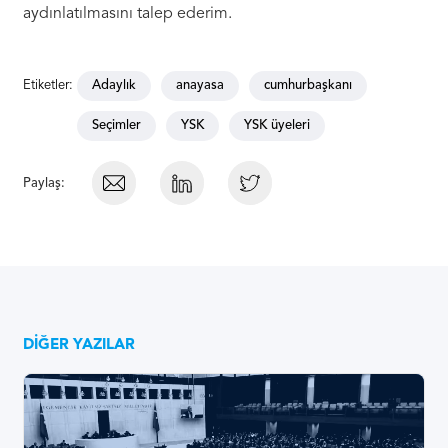
aydınlatılmasını talep ederim.
Etiketler:
Adaylık
anayasa
cumhurbaşkanı
Seçimler
YSK
YSK üyeleri
Paylaş:
DIĞER YAZILAR