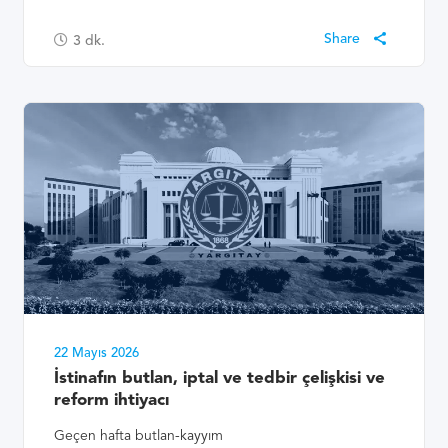
3
dk.
22 Mayıs 2026
İstinafın butlan, iptal ve tedbir çelişkisi ve
reform ihtiyacı
Geçen hafta butlan-kayyım