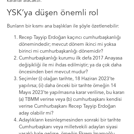
kararlar alacaktır.
YSK’ya düşen önemli rol
Bunların bir kısmı ana başlıkları ile şöyle özetlenebilir:
Recep Tayyip Erdoğan kaçıncı cumhurbaşkanlığı
dönemindedir; mevcut dönem ikinci mi yoksa
birinci mi cumhurbaşkanlığı dönemidir?
Cumhurbaşkanlığı kurumu ilk defa 2017 Anayasa
değişikliği ile mi ihdas edilmiştir; ya da çok daha
öncesinden beri mevcut mudur?
Seçimler (i) olağan tarihte, 18 Haziran 2023’te
yapılırsa; (ii) daha önceki bir tarihte örneğin 14
Mayıs 2023’te yapılmasına karar verilirse, bu kararı
(a) TBMM verirse veya (b) cumhurbaşkanı kendisi
verirse Cumhurbaşkanı Recep Tayyip Erdoğan
aday olabilir mi?
Adaylıkların kesinleşmesinden sonraki bir tarihte
Cumhurbaşkanı veya milletvekili adayları siyasi
yasaklı hale gelirse, örneğin Ekrem İmamoğlu