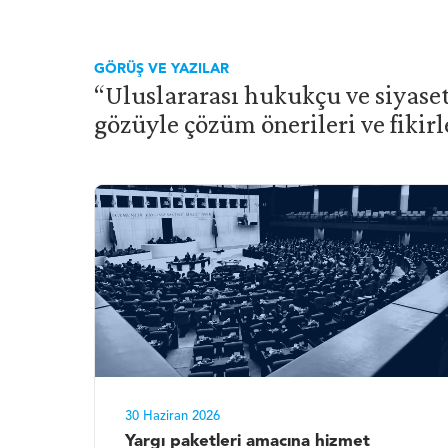
GÖRÜŞ VE YAZILAR
“Uluslararası hukukçu ve siyase
gözüyle çözüm önerileri ve fikir
30 Haziran 2026
Yargı paketleri amacına hizmet