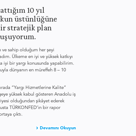
attığım 10 yıl
kukun üstünlüğüne
ir stratejik plan
onuşuyorum.
n ve sahip olduğum her şeyi
m. Ülkeme en iyi ve yüksek katkıyı
 iyi bir yargı konusunda yapabilirim.
uyla dünyanın en müreffeh 8 – 10
rada “Yargı Hizmetlerine Kalite”
lgeye yüksek kabul gösteren Anadolu iş
viyesi olduğundan şikâyet ederek
ususta TÜRKONFED’in bir rapor
rtaya çıktı.
Devamını Okuyun