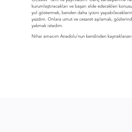
OLMAK” ismi ile yayınladım. Genç kardeşlerime nası
kurumlaştıracakları ve başarı elde edecekleri konus
yol göstermek, benden daha iyisini yapabilecekleri
yazdım. Onlara umut ve cesaret aşılamak, gözlerinde 
yakmak istedim.
Nihai amacım Anadolu’nun kendinden kaynaklanan 