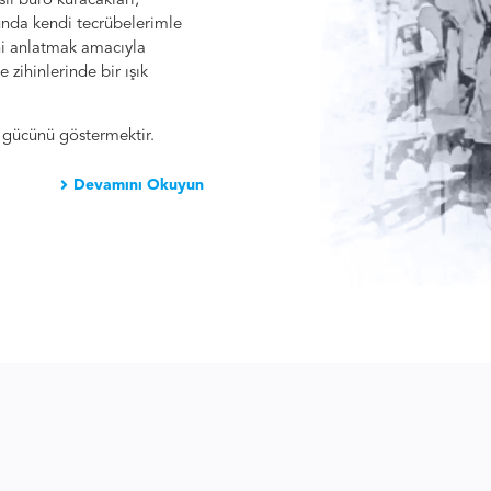
l büro kuracakları,
unda kendi tecrübelerimle
ni anlatmak amacıyla
zihinlerinde bir ışık
gücünü göstermektir.
Devamını Okuyun