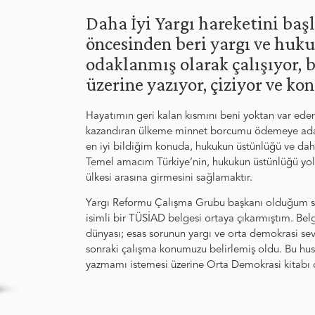
Daha İyi Yargı hareketini başl
öncesinden beri yargı ve hu
odaklanmış olarak çalışıyor, b
üzerine yazıyor, çiziyor ve k
Hayatımın geri kalan kısmını beni yoktan var ede
kazandıran ülkeme minnet borcumu ödemeye adadı
en iyi bildiğim konuda, hukukun üstünlüğü ve daha
Temel amacım Türkiye’nin, hukukun üstünlüğü yol
ülkesi arasına girmesini sağlamaktır.
Yargı Reformu Çalışma Grubu başkanı olduğum sı
isimli bir TÜSİAD belgesi ortaya çıkarmıştım. Be
dünyası; esas sorunun yargı ve orta demokrasi se
sonraki çalışma konumuzu belirlemiş oldu. Bu h
yazmamı istemesi üzerine Orta Demokrasi kitabı o