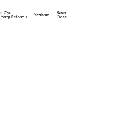
n Z’ye
Basın
Yazılarım
···
 Yargı Reformu
Odası