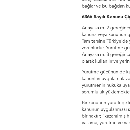
bağlar ve bu bağdan ku
6366 Sayılı Kanunu Çi
Anayasa m. 2 gereğince
kanuna veya kanunun ge
Tam tersine Türkiye’de
zorunludur. Yürütme gü
Anayasa m. 8 gereğince
olarak kullanılır ve yerine
Yürütme gücünün de kan
kanunları uygulamak ve 
yürütmenin hukuka uyarl
sorumluluk yüklemekted
Bir kanunun yürürlüğe k
kanunun uygulanması so
bir haktır; “kazanılmış 
yasama, yürütme ve yar