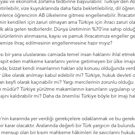
 siyasi ve ekonomik zorlama tedbirine başvurabilir. Türkiye’den A
irilebilir, vize kuyruklarında daha fazla bekletilebiliriz, dil öğr
nlerce öğrencinin AB ülkelerine gitmesi engellenebilir. İhracatı
in kendileri için zaruri olmayan ama Türkiye için ihracı zaruri ola
ilk akla gelen tedbirlerdir. Dünya üretiminin %70’ine sahip oldu
ünlerinin alınmasına, kayısı ve pamuk ihracatımıza engeller ge
lkemize ihraç edilmesinin engellenmesine hazır mıyız?
sı bir yana uluslararası camiada temel insan haklarını ihlal etm
pit eden mahkeme kararlarını yerine getirmeyen bir ülke imajın
anda; bizzat kendi insanlarının hakları söz konusu olduğunda verd
r ülke olarak anılmayı kabul edebilir mi? Türkiye, hukuk devleti
n keyfi olarak kaçınabilir mi? Yargı mercilerinin zorunlu olduğu
müdür? Türkiye yürütme makamlarının kanunların uygulanıp 
majını kaldırabilir mi? Daha da önemlisi Türkiye böyle bir imajı h
in kararında yer verdiği gerekçelere odaklanmak ve bu gerekç
r karar olacaktır. Aralarında değerli bir Türk yargıcın da bulu
a mensup olan bir kısım mahkeme hâkimleri ile savcılarını hukuka