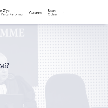
n Z’ye
Basın
Yazılarım
···
 Yargı Reformu
Odası
Mi?