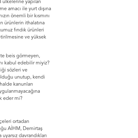
B ülkelerine yapılan
enme amacı ile yurt dışına
mızın önemli bir kısmını
n ürünlerin ithalatına
ğumuz fındık ürünleri
tirilmesine ve yüksek
ekte beis görmeyen,
ı kabul edebilir miyiz?
iği sözleri ve
 olduğu unutup, kendi
 halde kanunları
uygulanmayacağına
ak eder mi?
eleri ortadan
nduğu AİHM, Demirtaş
 uyarsız davrandıkları