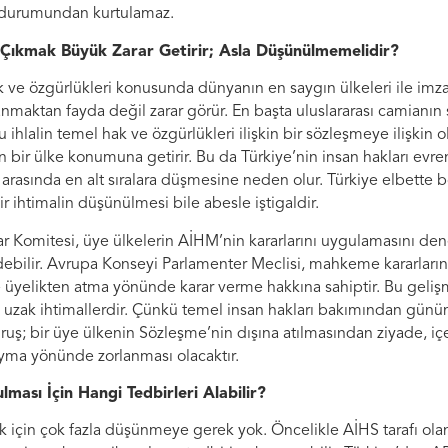
 durumundan kurtulamaz.
Çıkmak Büyük Zarar Getirir; Asla Düşünülmemelidir?
k ve özgürlükleri konusunda dünyanın en saygın ülkeleri ile im
nmaktan fayda değil zarar görür. En başta uluslararası camianın 
 ihlalin temel hak ve özgürlükleri ilişkin bir sözleşmeye ilişkin o
n bir ülke konumuna getirir. Bu da Türkiye’nin insan hakları ev
 arasında en alt sıralara düşmesine neden olur. Türkiye elbette 
r ihtimalin düşünülmesi bile abesle iştigaldir.
 Komitesi, üye ülkelerin AİHM’nin kararlarını uygulamasını denet
ebilir. Avrupa Konseyi Parlamenter Meclisi, mahkeme kararlarını
e üyelikten atma yönünde karar verme hakkına sahiptir. Bu geli
uzak ihtimallerdir. Çünkü temel insan hakları bakımından gün
; bir üye ülkenin Sözleşme’nin dışına atılmasından ziyade, içer
uyma yönünde zorlanması olacaktır.
ması İçin Hangi Tedbirleri Alabilir?
için çok fazla düşünmeye gerek yok. Öncelikle AİHS tarafı olan 