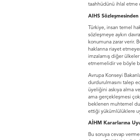
taahhüdünü ihlal etme
AIHS Sözleşmesinden 
Türkiye, insan temel ha
sözleşmeye aykırı davra
konumuna zarar verir. Bu
haklarına riayet etmeye
imzalamış diğer ülkeler
etmemelidir ve böyle bi
Avrupa Konseyi Bakanlar
durdurulmasını talep ed
üyeliğini askıya alma v
ama gerçekleşmesi çok 
beklenen muhtemel duruş
ettiği yükümlülüklere 
AİHM Kararlarına Uyul
Bu soruya cevap vermek 