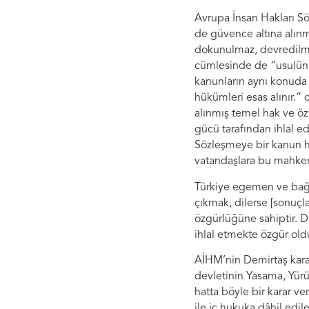
Avrupa İnsan Hakları Sö
de güvence altına alınm
dokunulmaz, devredilmez
cümlesinde de “usulüne 
kanunların aynı konuda 
hükümleri esas alınır.
alınmış temel hak ve ö
gücü tarafından ihlal ed
Sözleşmeye bir kanun h
vatandaşlara bu mahkem
Türkiye egemen ve bağım
çıkmak, dilerse [sonuçl
özgürlüğüne sahiptir. 
ihlal etmekte özgür old
AİHM’nin Demirtaş kara
devletinin Yasama, Yürü
hatta böyle bir karar v
ile iç hukuka dâhil ed