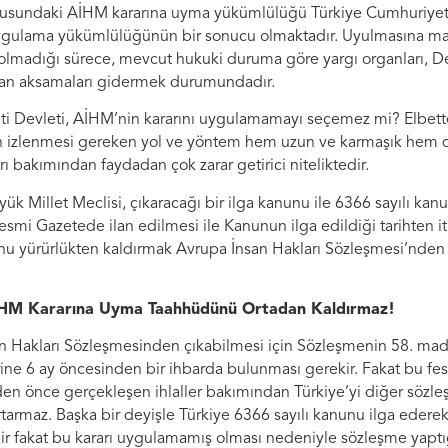
sundaki AİHM kararına uyma yükümlülüğü Türkiye Cumhuriyeti y
gulama yükümlülüğünün bir sonucu olmaktadır. Uyulmasına mad
 olmadığı sürece, mevcut hukuki duruma göre yargı organları, D
n aksamaları gidermek durumundadır.
ti Devleti, AİHM’nin kararını uygulamamayı seçemez mi? Elbett
 izlenmesi gereken yol ve yöntem hem uzun ve karmaşık hem d
ı bakımından faydadan çok zarar getirici niteliktedir.
ük Millet Meclisi, çıkaracağı bir ilga kanunu ile 6366 sayılı kan
n Resmi Gazetede ilan edilmesi ile Kanunun ilga edildiği tarihten
unu yürürlükten kaldırmak Avrupa İnsan Hakları Sözleşmesi’nde
HM Kararına Uyma Taahhüdünü Ortadan Kaldırmaz!
an Hakları Sözleşmesinden çıkabilmesi için Sözleşmenin 58. m
ine 6 ay öncesinden bir ihbarda bulunması gerekir. Fakat bu fe
den önce gerçekleşen ihlaller bakımından Türkiye’yi diğer sözle
armaz. Başka bir deyişle Türkiye 6366 sayılı kanunu ilga edere
r fakat bu kararı uygulamamış olması nedeniyle sözleşme yaptığ