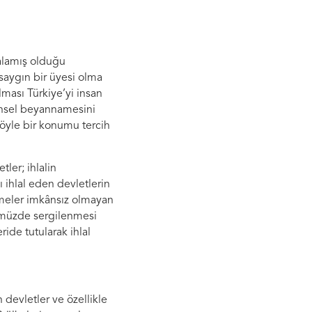
zalamış olduğu
saygın bir üyesi olma
lması Türkiye’yi insan
rensel beyannamesini
böyle bir konumu tercih
ler; ihlalin
 ihlal eden devletlerin
şmeler imkânsız olmayan
ümüzde sergilenmesi
ide tutularak ihlal
devletler ve özellikle