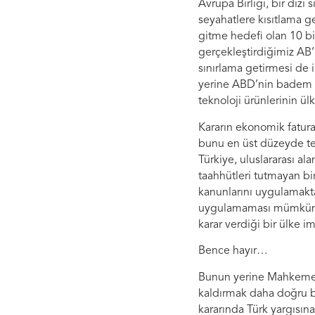
Avrupa Birliği, bir dizi
seyahatlere kısıtlama get
gitme hedefi olan 10 bi
gerçekleştirdiğimiz AB’n
sınırlama getirmesi de 
yerine ABD’nin badem ür
teknoloji ürünlerinin ü
Kararın ekonomik fatura
bunu en üst düzeyde tes
Türkiye, uluslararası al
taahhütleri tutmayan bi
kanunlarını uygulamakta
uygulamaması mümkün 
karar verdiği bir ülke i
Bence hayır…
Bunun yerine Mahkeme’n
kaldırmak daha doğru bi
kararında Türk yargısın