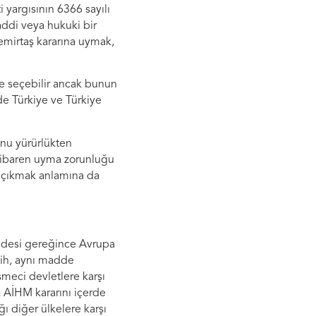
argısının 6366 sayılı
di veya hukuki bir
emirtaş kararına uymak,
e seçebilir ancak bunun
e Türkiye ve Türkiye
unu yürürlükten
 itibaren uyma zorunluğu
n çıkmak anlamına da
addesi gereğince Avrupa
sih, aynı madde
şmeci devletlere karşı
k AİHM kararını içerde
ı diğer ülkelere karşı