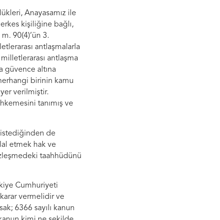
lükleri, Anayasamız ile
rkes kişiliğine bağlı,
 m. 90(4)’ün 3.
tlerarası antlaşmalarla
milletlerarası antlaşma
a güvence altına
herhangi birinin kamu
er verilmiştir.
hkemesini tanımış ve
 istediğinden de
hlal etmek hak ve
Sözleşmedeki taahhüdünü
rkiye Cumhuriyeti
karar vermelidir ve
sak; 6366 sayılı kanun
kanun kimi ne şekilde