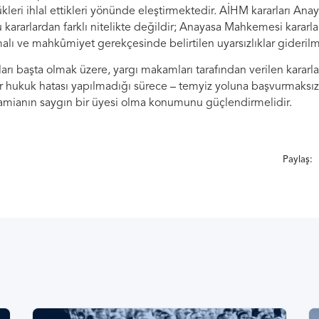
kleri ihlal ettikleri yönünde eleştirmektedir. AİHM kararları A
ararlardan farklı nitelikte değildir; Anayasa Mahkemesi kararl
lı ve mahkûmiyet gerekçesinde belirtilen uyarsızlıklar giderilme
arı başta olmak üzere, yargı makamları tarafından verilen kararlar
r hukuk hatası yapılmadığı sürece – temyiz yoluna başvurmaksız
 camianın saygın bir üyesi olma konumunu güçlendirmelidir.
Paylaş: