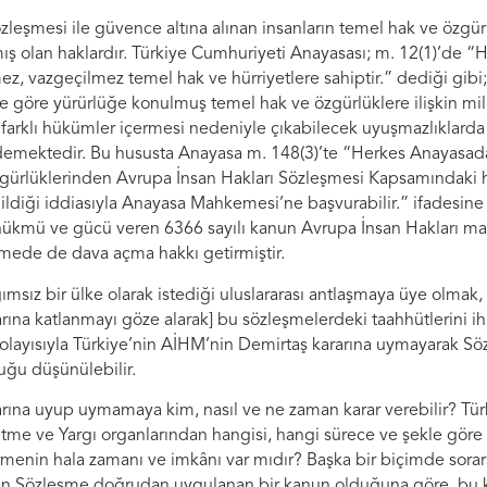
zleşmesi ile güvence altına alınan insanların temel hak ve özgür
ış olan haklardır. Türkiye Cumhuriyeti Anayasası; m. 12(1)’de “He
, vazgeçilmez temel hak ve hürriyetlere sahiptir.” dediği gibi;
göre yürürlüğe konulmuş temel hak ve özgürlüklere ilişkin mille
farklı hükümler içermesi nedeniyle çıkabilecek uyuşmazlıklarda 
” demektedir. Bu hususta Anayasa m. 148(3)’te “Herkes Anayasad
zgürlüklerinden Avrupa İnsan Hakları Sözleşmesi Kapsamındaki 
ildiği iddiasıyla Anayasa Mahkemesi’ne başvurabilir.” ifadesine y
ükmü ve gücü veren 6366 sayılı kanun Avrupa İnsan Hakları ma
ede de dava açma hakkı getirmiştir.
sız bir ülke olarak istediği uluslararası antlaşmaya üye olmak,
arına katlanmayı göze alarak] bu sözleşmelerdeki taahhütlerini i
Dolayısıyla Türkiye’nin AİHM’nin Demirtaş kararına uymayarak 
uğu düşünülebilir.
rına uyup uymamaya kim, nasıl ve ne zaman karar verebilir? Tü
tme ve Yargı organlarından hangisi, hangi sürece ve şekle göre 
ermenin hala zamanı ve imkânı var mıdır? Başka bir biçimde sorar
ilen Sözleşme doğrudan uygulanan bir kanun olduğuna göre, bu 