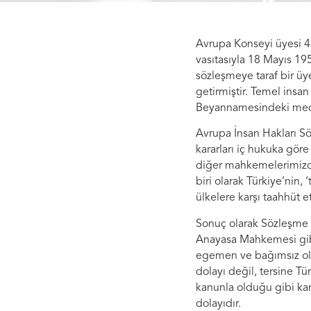
Avrupa Konseyi üyesi 4
vasıtasıyla 18 Mayıs 19
sözleşmeye taraf bir ü
getirmiştir. Temel insan
Beyannamesindeki meden
Avrupa İnsan Hakları S
kararları iç hukuka gör
diğer mahkemelerimizden
biri olarak Türkiye’nin
ülkelere karşı taahhüt 
Sonuç olarak Sözleşme 
Anayasa Mahkemesi gibi 
egemen ve bağımsız ola
dolayı değil, tersine Tü
kanunla olduğu gibi ka
dolayıdır.