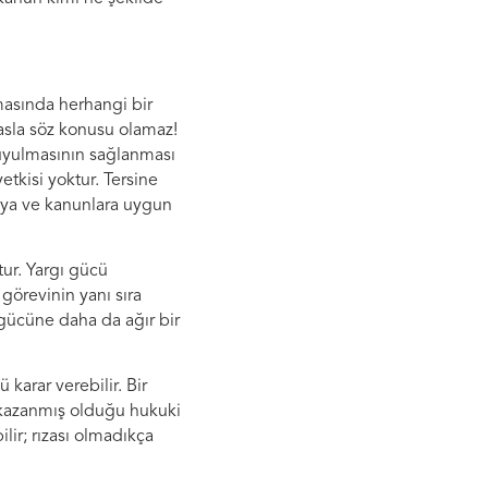
masında herhangi bir
asla söz konusu olamaz!
 uyulmasının sağlanması
kisi yoktur. Tersine
aya ve kanunlara uygun
ur. Yargı gücü
görevinin yanı sıra
 gücüne daha da ağır bir
arar verebilir. Bir
 kazanmış olduğu hukuki
lir; rızası olmadıkça