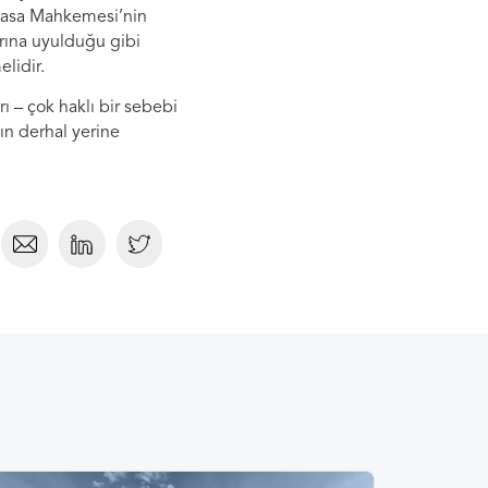
nayasa Mahkemesi’nin
arına uyulduğu gibi
lidir.
ı – çok haklı bir sebebi
ın derhal yerine