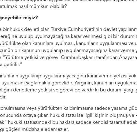
rtulmak nasıl mümkün olabilir?
ğneyebilir miyiz?
 bir hukuk devleti olan Türkiye Cumhuriyeti’nin devlet yapılan
reğine uyulup uyulmayacağına karar verilmesi gibi bir durum 
 yürürlükte olan kanunlara uyulması, kanunların uygulanması ve
cünün bir kanunun uygulanıp uygulanmayacağına karar verme yet
 “Yürütme yetkisi ve görevi Cumhurbaşkanı tarafından Anayas
 getirilir.”
unların uygulanıp uygulanmayacağına karar verme yetkisi yokt
uyulmasını sağlamakla görevlidir. Yargının, kanunları uygulama 
ığını denetleme yetkisi ve görevi de vardır ki bu durum, yargı
ir.
onulmasına veya yürürlükten kaldırılmasına sadece yasama gücü k
nucunda ortaya çıkan hukuki statü ise ilgili kişinin oluşmuş ve
hak” hukuki statüsündeki bu haklara sadece kendisi tasarruf edebi
gı güçleri müdahale edemezler.