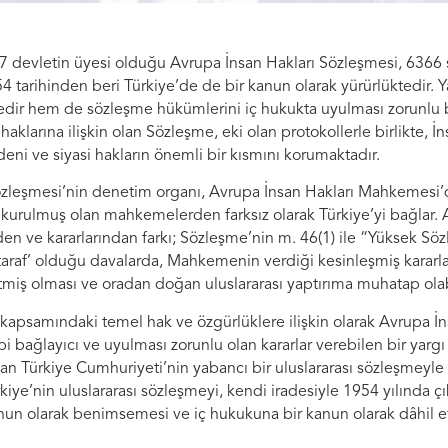
7 devletin üyesi olduğu Avrupa İnsan Hakları Sözleşmesi, 6366
54 tarihinden beri Türkiye’de de bir kanun olarak yürürlüktedir. 
yedir hem de sözleşme hükümlerini iç hukukta uyulması zorunlu 
 haklarına ilişkin olan Sözleşme, eki olan protokollerle birlikte, İ
i ve siyasi hakların önemli bir kısmını korumaktadır.
özleşmesi’nin denetim organı, Avrupa İnsan Hakları Mahkemesi
e kurulmuş olan mahkemelerden farksız olarak Türkiye’yi bağlar. 
 ve kararlarından farkı; Sözleşme’nin m. 46(1) ile “Yüksek Söz
, ‘taraf’ olduğu davalarda, Mahkemenin verdiği kesinleşmiş karar
etmiş olması ve oradan doğan uluslararası yaptırıma muhatap olab
kapsamındaki temel hak ve özgürlüklere ilişkin olarak Avrupa İ
bağlayıcı ve uyulması zorunlu olan kararlar verebilen bir yargı
n Türkiye Cumhuriyeti’nin yabancı bir uluslararası sözleşmeyle
rkiye’nin uluslararası sözleşmeyi, kendi iradesiyle 1954 yılında çı
nun olarak benimsemesi ve iç hukukuna bir kanun olarak dâhil 