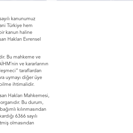
 sayılı kanunumuz
Yani Türkiye hem
bir kanun haline
nsan Hakları Evrensel
’dir. Bu mahkeme ve
AİHM’nin ve kararlarının
leşmeci” taraflardan
lara uymayı diğer üye
ilme ihtimalidir.
nsan Hakları Mahkemesi,
 organıdır. Bu durum,
 bağımlı kılınmasından
kardığı 6366 sayılı
etmiş olmasından