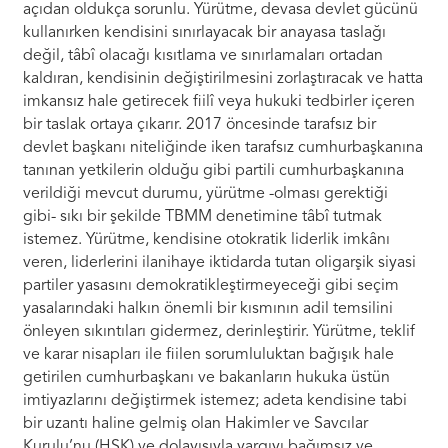
açıdan oldukça sorunlu. Yürütme, devasa devlet gücünü
kullanırken kendisini sınırlayacak bir anayasa taslağı
değil, tâbî olacağı kısıtlama ve sınırlamaları ortadan
kaldıran, kendisinin değiştirilmesini zorlaştıracak ve hatta
imkansız hale getirecek fiilî veya hukuki tedbirler içeren
bir taslak ortaya çıkarır. 2017 öncesinde tarafsız bir
devlet başkanı niteliğinde iken tarafsız cumhurbaşkanına
tanınan yetkilerin olduğu gibi partili cumhurbaşkanına
verildiği mevcut durumu, yürütme -olması gerektiği
gibi- sıkı bir şekilde TBMM denetimine tâbî tutmak
istemez. Yürütme, kendisine otokratik liderlik imkânı
veren, liderlerini ilanihaye iktidarda tutan oligarşik siyasi
partiler yasasını demokratikleştirmeyeceği gibi seçim
yasalarındaki halkın önemli bir kısmının adil temsilini
önleyen sıkıntıları gidermez, derinleştirir. Yürütme, teklif
ve karar nisapları ile fiilen sorumluluktan bağışık hale
getirilen cumhurbaşkanı ve bakanların hukuka üstün
imtiyazlarını değiştirmek istemez; adeta kendisine tabi
bir uzantı haline gelmiş olan Hakimler ve Savcılar
Kurulu’nu (HSK) ve dolayısıyla yargıyı bağımsız ve