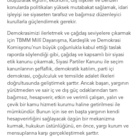
oluşturarak eğitim, ekonomi, dış ilişkiler ve benzeri
konularda politikaları yüksek mutabakat sağlamak, idari
işleyişi ise siyaseten tarafsız ve bağımsız düzenleyici
kurullarla güçlendirmek gerekir.
Demokrasimizi ilerletmek ve çağdaş seviyelere çıkarmak
için TBMM Millî Dayanışma, Kardeşlik ve Demokrasi
Komisyonu’nun büyük çoğunlukla kabul ettiği taslak
raporda söylendiği gibi, çağdaş ve kapsamlı bir siyasi
etik kanunu çıkarmak, Siyasi Partiler Kanunu ile seçim
kanunlarının şeffaflık, demokratik katılım, parti içi
demokrasi, çoğulculuk ve temsilde adalet ilkeleri
doğrultusunda geliştirmek şarttır. Ancak başarı, yargının
yürütmeden ve sair iç ve dış güç odaklarından tam
bağımsız, hesapverir, etkin ve verimli çalışan, yalın ve
çevik bir kamu hizmeti kurumu haline getirilmesi ile
mümkündür. Bunun için ise en başta yargının kendi
hesapverirliğini sağlayacak özgün bir mekanizma
kurmak, hukukun üstünlüğünü, en önce, yargı kurum ve
mensuplarına karşı gerçekleştirmek şarttır.