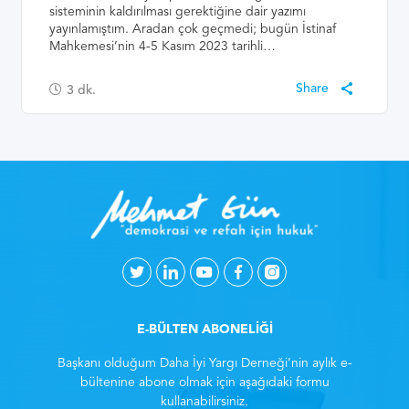
sisteminin kaldırılması gerektiğine dair yazımı
yayınlamıştım. Aradan çok geçmedi; bugün İstinaf
Mahkemesi’nin 4-5 Kasım 2023 tarihli…
3
dk.
E-BÜLTEN ABONELİĞİ
Başkanı olduğum Daha İyi Yargı Derneği’nin aylık e-
bültenine abone olmak için aşağıdaki formu
kullanabilirsiniz.