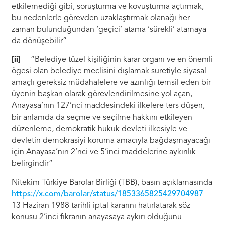
etkilemediği gibi, soruşturma ve kovuşturma açtırmak,
bu nedenlerle görevden uzaklaştırmak olanağı her
zaman bulunduğundan ‘geçici’ atama ‘sürekli’ atamaya
da dönüşebilir”
[ii]
“Belediye tüzel kişiliğinin karar organı ve en önemli
ögesi olan belediye meclisini dışlamak suretiyle siyasal
amaçlı gereksiz müdahalelere ve azınlığı temsil eden bir
üyenin başkan olarak görevlendirilmesine yol açan,
Anayasa’nın 127’nci maddesindeki ilkelere ters düşen,
bir anlamda da seçme ve seçilme hakkını etkileyen
düzenleme, demokratik hukuk devleti ilkesiyle ve
devletin demokrasiyi koruma amacıyla bağdaşmayacağı
için Anayasa’nın 2’nci ve 5’inci maddelerine aykırılık
belirgindir”
Nitekim Türkiye Barolar Birliği (TBB), basın açıklamasında
https://x.com/barolar/status/1853365825429704987
13 Haziran 1988 tarihli iptal kararını hatırlatarak söz
konusu 2’inci fıkranın anayasaya aykırı olduğunu