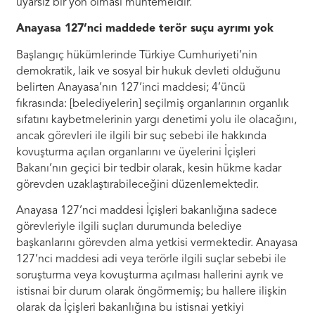
uyarsız bir yön olması muhtemeldir.
Anayasa 127’nci maddede terör suçu ayrımı yok
Başlangıç hükümlerinde Türkiye Cumhuriyeti’nin
demokratik, laik ve sosyal bir hukuk devleti olduğunu
belirten Anayasa’nın 127’inci maddesi; 4’üncü
fıkrasında: [belediyelerin] seçilmiş organlarının organlık
sıfatını kaybetmelerinin yargı denetimi yolu ile olacağını,
ancak görevleri ile ilgili bir suç sebebi ile hakkında
kovuşturma açılan organlarını ve üyelerini İçişleri
Bakanı’nın geçici bir tedbir olarak, kesin hükme kadar
görevden uzaklaştırabileceğini düzenlemektedir.
Anayasa 127’nci maddesi İçişleri bakanlığına sadece
görevleriyle ilgili suçları durumunda belediye
başkanlarını görevden alma yetkisi vermektedir. Anayasa
127’nci maddesi adi veya terörle ilgili suçlar sebebi ile
soruşturma veya kovuşturma açılması hallerini ayrık ve
istisnai bir durum olarak öngörmemiş; bu hallere ilişkin
olarak da İçişleri bakanlığına bu istisnai yetkiyi