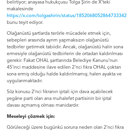
belirtiyor; anayasa hukukçusu Tolga Şirin de X’teki
makalesinde
https://x.com/tolgashirin/status/1852068052864733342
bunu teyit ediyor.
Olağanüstü şartlarda terörle mücadele etmek için,
sebepleri arasında ayrım yapmaksızın olağanüstü
tedbirler getirmek tabiidir. Ancak, olağanüstü halin sona
ermesiyle olağanüstü tedbirlerin de ortadan kaldırılması
gerekir. Fakat OHAL şartlarında Belediye Kanunu’nun
45’inci maddesine ilave edilen 2’nci fıkra OHAL çoktan
sona ermiş olduğu halde kaldırılmamış; halen ayakta ve
uygulanmaktadır.
Söz konusu 2’nci fıkranın iptali için dava açabilecek
yegâne parti olan ana muhalefet partisinin bir iptal
davası açmamış olması manidardır.
Meseleyi çözmek için:
Görüleceği üzere bugünkü soruna neden olan 2’nci fıkra