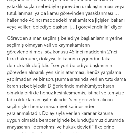
başkanının … terör veya terör örgütlerine yardım ve
yataklık suçları sebebiyle görevden uzaklaştırılması veya
tutuklanması ya da kamu görevinden yasaklanması …
hallerinde 46’ncı maddedeki makamlarca [İçişleri bakanı
veya valiler] belediye başkanı […] görevlendirilir” diyor.
Görevden alınan seçilmiş belediye başkanlarının yerine
seçilmiş olmayan vali ve kaymakamların
görevlendirilmesi söz konusu 45’inci maddenin 2’nci
fıkra hükmüne, dolayısı ile kanuna uygundur; fakat
demokratik değildir. Esenyurt belediye başkanının
görevden alınarak yenisinin atanması, henüz yargılama
yapılmadan ve bir soruşturma sırasında verilen tutuklama
kararı sebebiyledir. Diğerlerinde mahkûmiyet kararı
olmakla birlikte henüz kesinleşmemiş, istinaf ve temyize
tabi oldukları anlaşılmaktadır. Yani görevden alınan
seçilmişler henüz masumiyet karinesinden
yaralanmaktadır. Dolayısıyla verilen kararlar kanuna
uygun olmakla beraber içinde bulunduğumuz durumda
anayasanın “demokrasi ve hukuk devleti” ilkelerine