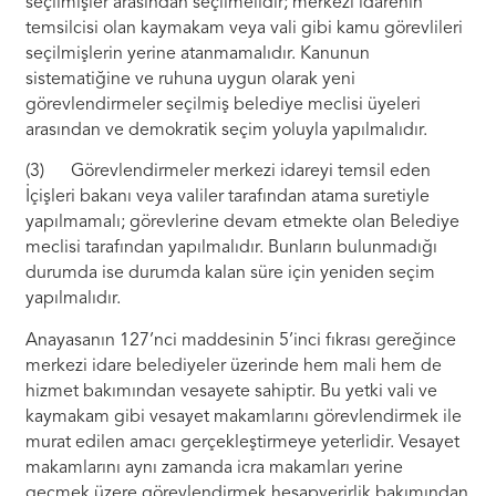
seçilmişler arasından seçilmelidir; merkezi idarenin
temsilcisi olan kaymakam veya vali gibi kamu görevlileri
seçilmişlerin yerine atanmamalıdır. Kanunun
sistematiğine ve ruhuna uygun olarak yeni
görevlendirmeler seçilmiş belediye meclisi üyeleri
arasından ve demokratik seçim yoluyla yapılmalıdır.
(3) Görevlendirmeler merkezi idareyi temsil eden
İçişleri bakanı veya valiler tarafından atama suretiyle
yapılmamalı; görevlerine devam etmekte olan Belediye
meclisi tarafından yapılmalıdır. Bunların bulunmadığı
durumda ise durumda kalan süre için yeniden seçim
yapılmalıdır.
Anayasanın 127’nci maddesinin 5’inci fıkrası gereğince
merkezi idare belediyeler üzerinde hem mali hem de
hizmet bakımından vesayete sahiptir. Bu yetki vali ve
kaymakam gibi vesayet makamlarını görevlendirmek ile
murat edilen amacı gerçekleştirmeye yeterlidir. Vesayet
makamlarını aynı zamanda icra makamları yerine
geçmek üzere görevlendirmek hesapverirlik bakımından