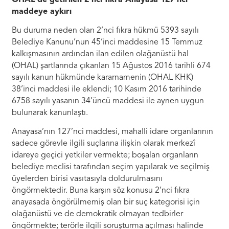
maddeye aykırı
Bu duruma neden olan 2’nci fıkra hükmü 5393 sayılı
Belediye Kanunu’nun 45’inci maddesine 15 Temmuz
kalkışmasının ardından ilan edilen olağanüstü hal
(OHAL) şartlarında çıkarılan 15 Ağustos 2016 tarihli 674
sayılı kanun hükmünde kararnamenin (OHAL KHK)
38’inci maddesi ile eklendi; 10 Kasım 2016 tarihinde
6758 sayılı yasanın 34’üncü maddesi ile aynen uygun
bulunarak kanunlaştı.
Anayasa’nın 127’nci maddesi, mahalli idare organlarının
sadece görevle ilgili suçlarına ilişkin olarak merkezî
idareye geçici yetkiler vermekte; boşalan organların
belediye meclisi tarafından seçim yapılarak ve seçilmiş
üyelerden birisi vasıtasıyla doldurulmasını
öngörmektedir. Buna karşın söz konusu 2’nci fıkra
anayasada öngörülmemiş olan bir suç kategorisi için
olağanüstü ve de demokratik olmayan tedbirler
öngörmekte; terörle ilgili soruşturma açılması halinde