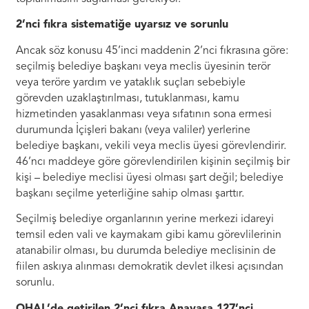
2’nci fıkra sistematiğe uyarsız ve sorunlu
Ancak söz konusu 45’inci maddenin 2’nci fıkrasına göre:
seçilmiş belediye başkanı veya meclis üyesinin terör
veya teröre yardım ve yataklık suçları sebebiyle
görevden uzaklaştırılması, tutuklanması, kamu
hizmetinden yasaklanması veya sıfatının sona ermesi
durumunda İçişleri bakanı (veya valiler) yerlerine
belediye başkanı, vekili veya meclis üyesi görevlendirir.
46’ncı maddeye göre görevlendirilen kişinin seçilmiş bir
kişi – belediye meclisi üyesi olması şart değil; belediye
başkanı seçilme yeterliğine sahip olması şarttır.
Seçilmiş belediye organlarının yerine merkezi idareyi
temsil eden vali ve kaymakam gibi kamu görevlilerinin
atanabilir olması, bu durumda belediye meclisinin de
fiilen askıya alınması demokratik devlet ilkesi açısından
sorunlu.
OHAL’de getirilen 2’nci fıkra Anayasa 127’nci