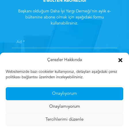
E-BÜLTEN ABONELİĞİ
Başkanı olduğum Daha İyi Yargı Derneği’nin aylık e-
bültenine abone olmak için aşağıdaki formu
kullanabilirsiniz.
Çerezler Hakkında
Websitemizde bazı cookieler kullanıyoruz, detayları aşağıdaki çerez
politikası bağlantısı üzerinden inceleyebilirsiniz.
Kayıt olarak
Aydınlatma Metni
‘ni kabul etmiş sayılırsınız.
*
Onaylıyorum
Kayıt Olun
Onaylamıyorum
Tercihlerimi düzenle
© 2023 Mehmet Gün