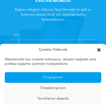
E-BÜLTEN ABONELİĞİ
Başkanı olduğum Daha İyi Yargı Derneği’nin aylık e-
bültenine abone olmak için aşağıdaki formu
kullanabilirsiniz.
Çerezler Hakkında
Websitemizde bazı cookieler kullanıyoruz, detayları aşağıdaki çerez
politikası bağlantısı üzerinden inceleyebilirsiniz.
Kayıt olarak
Aydınlatma Metni
‘ni kabul etmiş sayılırsınız.
*
Onaylıyorum
Kayıt Olun
Onaylamıyorum
Tercihlerimi düzenle
© 2023 Mehmet Gün