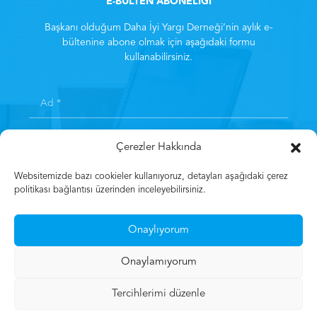
E-BÜLTEN ABONELİĞİ
Başkanı olduğum Daha İyi Yargı Derneği’nin aylık e-
bültenine abone olmak için aşağıdaki formu
kullanabilirsiniz.
Çerezler Hakkında
Websitemizde bazı cookieler kullanıyoruz, detayları aşağıdaki çerez
politikası bağlantısı üzerinden inceleyebilirsiniz.
Kayıt olarak
Aydınlatma Metni
‘ni kabul etmiş sayılırsınız.
*
Onaylıyorum
Kayıt Olun
Onaylamıyorum
Tercihlerimi düzenle
© 2023 Mehmet Gün