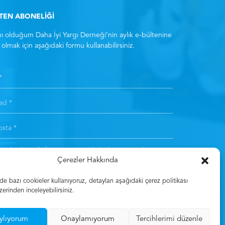
LTEN ABONELİĞİ
ı olduğum Daha İyi Yargı Derneği’nin aylık e-bültenine
olmak için aşağıdaki formu kullanabilirsiniz.
ıt olarak
Aydınlatma Metni
‘ni kabul etmiş sayılırsınız. *
Çerezler Hakkında
Kayıt Olun
 bazı cookieler kullanıyoruz, detayları aşağıdaki çerez politikası
zerinden inceleyebilirsiniz.
ylıyorum
Onaylamıyorum
Tercihlerimi düzenle