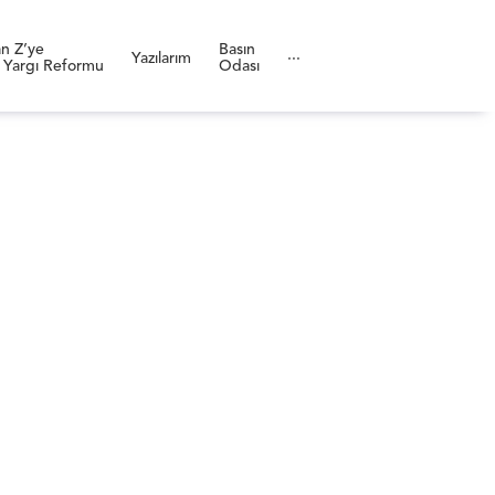
n Z’ye
Basın
Yazılarım
···
 Yargı Reformu
Odası