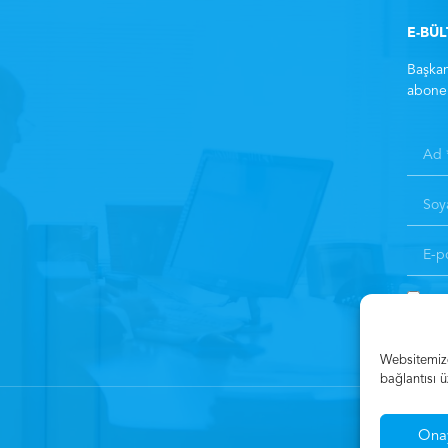
E-BÜ
Başkan
abone 
Kay
Websitemizde
bağlantısı ü
Ona