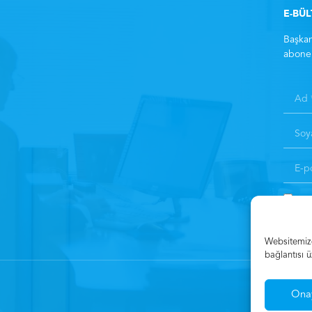
E-BÜ
Başkan
abone 
Kay
Websitemizde
bağlantısı ü
Ona