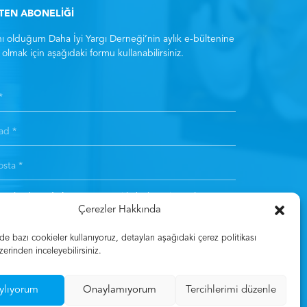
LTEN ABONELİĞİ
ı olduğum Daha İyi Yargı Derneği’nin aylık e-bültenine
olmak için aşağıdaki formu kullanabilirsiniz.
ıt olarak
Aydınlatma Metni
‘ni kabul etmiş sayılırsınız. *
Çerezler Hakkında
Kayıt Olun
 bazı cookieler kullanıyoruz, detayları aşağıdaki çerez politikası
zerinden inceleyebilirsiniz.
ylıyorum
Onaylamıyorum
Tercihlerimi düzenle