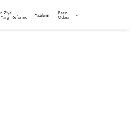
n Z’ye
Basın
Yazılarım
···
 Yargı Reformu
Odası