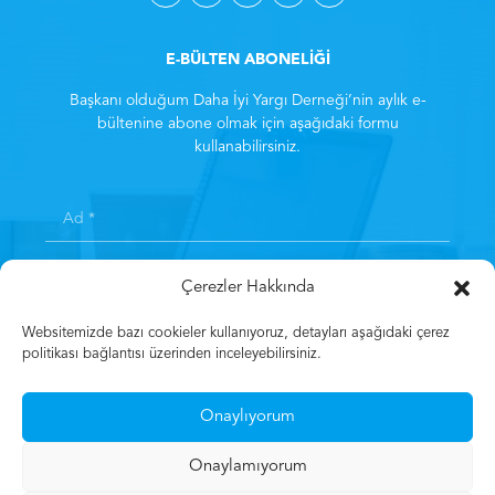
E-BÜLTEN ABONELİĞİ
Başkanı olduğum Daha İyi Yargı Derneği’nin aylık e-
bültenine abone olmak için aşağıdaki formu
kullanabilirsiniz.
Çerezler Hakkında
Websitemizde bazı cookieler kullanıyoruz, detayları aşağıdaki çerez
politikası bağlantısı üzerinden inceleyebilirsiniz.
Kayıt olarak
Aydınlatma Metni
‘ni kabul etmiş sayılırsınız.
*
Onaylıyorum
Kayıt Olun
Onaylamıyorum