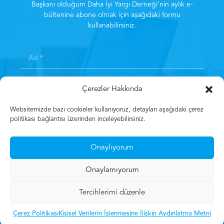
Başkanı olduğum Daha İyi Yargı Derneği’nin aylık e-
bültenine abone olmak için aşağıdaki formu
kullanabilirsiniz.
Çerezler Hakkında
Websitemizde bazı cookieler kullanıyoruz, detayları aşağıdaki çerez
politikası bağlantısı üzerinden inceleyebilirsiniz.
Kayıt olarak
Aydınlatma Metni
‘ni kabul etmiş sayılırsınız.
*
Onaylıyorum
Kayıt Olun
Onaylamıyorum
Tercihlerimi düzenle
© 2023 Mehmet Gün
Çerez Politikası
Kişisel Verilerin İşlenmesine İlişkin Aydınlatma Metni