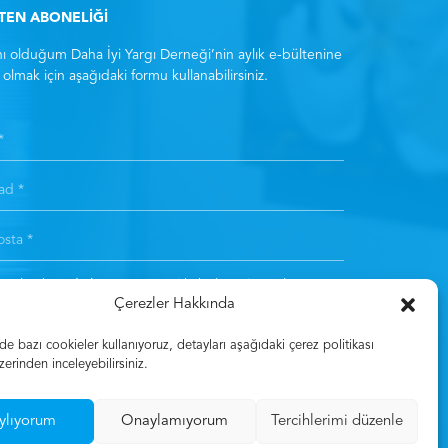
LTEN ABONELİĞİ
ı olduğum Daha İyi Yargı Derneği’nin aylık e-bültenine
olmak için aşağıdaki formu kullanabilirsiniz.
ıt olarak
Aydınlatma Metni
‘ni kabul etmiş sayılırsınız. *
Çerezler Hakkında
Kayıt Olun
 bazı cookieler kullanıyoruz, detayları aşağıdaki çerez politikası
zerinden inceleyebilirsiniz.
ylıyorum
Onaylamıyorum
Tercihlerimi düzenle