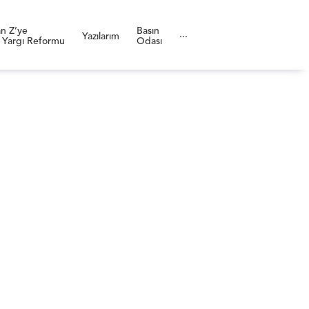
n Z’ye
Basın
Yazılarım
···
 Yargı Reformu
Odası