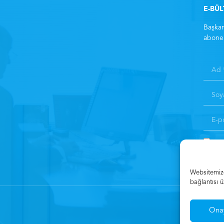
E-BÜ
Başkan
abone 
Kay
Websitemizde
bağlantısı ü
Ona