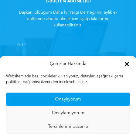
E-BÜLTEN ABONELİĞİ
Başkanı olduğum Daha İyi Yargı Derneği’nin aylık e-
bültenine abone olmak için aşağıdaki formu
kullanabilirsiniz.
Çerezler Hakkında
Websitemizde bazı cookieler kullanıyoruz, detayları aşağıdaki çerez
politikası bağlantısı üzerinden inceleyebilirsiniz.
Kayıt olarak
Aydınlatma Metni
‘ni kabul etmiş sayılırsınız.
*
Onaylıyorum
Kayıt Olun
Onaylamıyorum
Tercihlerimi düzenle
© 2023 Mehmet Gün