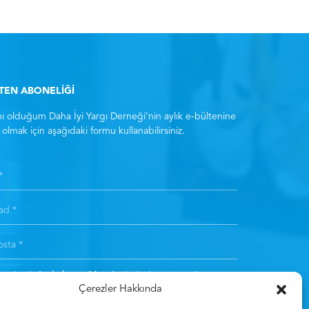
LTEN ABONELİĞİ
ı olduğum Daha İyi Yargı Derneği’nin aylık e-bültenine
olmak için aşağıdaki formu kullanabilirsiniz.
ıt olarak
Aydınlatma Metni
‘ni kabul etmiş sayılırsınız. *
Çerezler Hakkında
Kayıt Olun