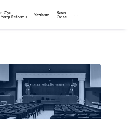
n Z’ye
Basın
Yazılarım
···
 Yargı Reformu
Odası