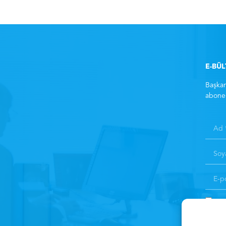
E-BÜ
Başkan
abone 
Kay