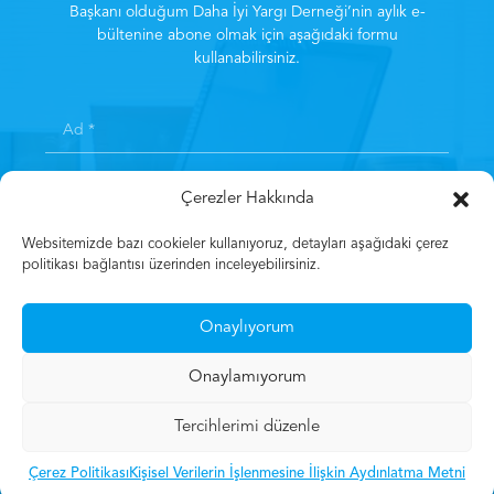
Başkanı olduğum Daha İyi Yargı Derneği’nin aylık e-
bültenine abone olmak için aşağıdaki formu
kullanabilirsiniz.
Çerezler Hakkında
Websitemizde bazı cookieler kullanıyoruz, detayları aşağıdaki çerez
politikası bağlantısı üzerinden inceleyebilirsiniz.
Kayıt olarak
Aydınlatma Metni
‘ni kabul etmiş sayılırsınız.
*
Onaylıyorum
Kayıt Olun
Onaylamıyorum
Tercihlerimi düzenle
© 2023 Mehmet Gün
Çerez Politikası
Kişisel Verilerin İşlenmesine İlişkin Aydınlatma Metni