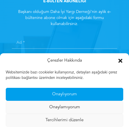
E-BÜLTEN ABONELİĞİ
Başkanı olduğum Daha İyi Yargı Derneği’nin aylık e-
bültenine abone olmak için aşağıdaki formu
kullanabilirsiniz.
Çerezler Hakkında
Websitemizde bazı cookieler kullanıyoruz, detayları aşağıdaki çerez
politikası bağlantısı üzerinden inceleyebilirsiniz.
Kayıt olarak
Aydınlatma Metni
‘ni kabul etmiş sayılırsınız.
*
Onaylıyorum
Kayıt Olun
Onaylamıyorum
Tercihlerimi düzenle
© 2023 Mehmet Gün