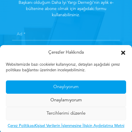
Başkanı olduğum Daha İyi Yargı Derneği’nin aylık e-
bültenine abone olmak için aşağıdaki formu
kullanabilirsiniz.
Çerezler Hakkında
Websitemizde bazı cookieler kullanıyoruz, detayları aşağıdaki çerez
politikası bağlantısı üzerinden inceleyebilirsiniz.
Kayıt olarak
Aydınlatma Metni
‘ni kabul etmiş sayılırsınız.
*
Onaylıyorum
Kayıt Olun
Onaylamıyorum
Tercihlerimi düzenle
© 2023 Mehmet Gün
Çerez Politikası
Kişisel Verilerin İşlenmesine İlişkin Aydınlatma Metni