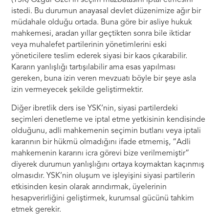
(YSK) Özgür Özel’in seçim mazbatasını iptal etmesini
istedi. Bu durumun anayasal devlet düzenimize ağır bir
müdahale olduğu ortada. Buna göre bir asliye hukuk
mahkemesi, aradan yıllar geçtikten sonra bile iktidar
veya muhalefet partilerinin yönetimlerini eski
yöneticilere teslim ederek siyasi bir kaos çıkarabilir.
Kararın yanlışlığı tartışılabilir ama esas yapılması
gereken, buna izin veren mevzuatı böyle bir şeye asla
izin vermeyecek şekilde geliştirmektir.
Diğer ibretlik ders ise YSK’nin, siyasi partilerdeki
seçimleri denetleme ve iptal etme yetkisinin kendisinde
olduğunu, adli mahkemenin seçimin butlanı veya iptali
kararının bir hükmü olmadığını ifade etmemiş, “Adli
mahkemenin kararını icra görevi bize verilmemiştir”
diyerek durumun yanlışlığını ortaya koymaktan kaçınmış
olmasıdır. YSK’nin oluşum ve işleyişini siyasi partilerin
etkisinden kesin olarak arındırmak, üyelerinin
hesapverirliğini geliştirmek, kurumsal gücünü tahkim
etmek gerekir.