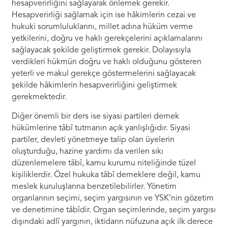
hesapverirliğini sağlayarak önlemek gerekir.
Hesapverirliği sağlamak için ise hâkimlerin cezai ve
hukuki sorumluluklarını, millet adına hüküm verme
yetkilerini, doğru ve haklı gerekçelerini açıklamalarını
sağlayacak şekilde geliştirmek gerekir. Dolayısıyla
verdikleri hükmün doğru ve haklı olduğunu gösteren
yeterli ve makul gerekçe göstermelerini sağlayacak
şekilde hâkimlerin hesapverirliğini geliştirmek
gerekmektedir.
Diğer önemli bir ders ise siyasi partileri dernek
hükümlerine tâbî tutmanın açık yanlışlığıdır. Siyasi
partiler, devleti yönetmeye talip olan üyelerin
oluşturduğu, hazine yardımı da verilen sıkı
düzenlemelere tâbî, kamu kurumu niteliğinde tüzel
kişiliklerdir. Özel hukuka tâbî derneklere değil, kamu
meslek kuruluşlarına benzetilebilirler. Yönetim
organlarının seçimi, seçim yargısının ve YSK’nin gözetim
ve denetimine tâbîdir. Organ seçimlerinde, seçim yargısı
dışındaki adlî yargının, iktidarın nüfuzuna açık ilk derece