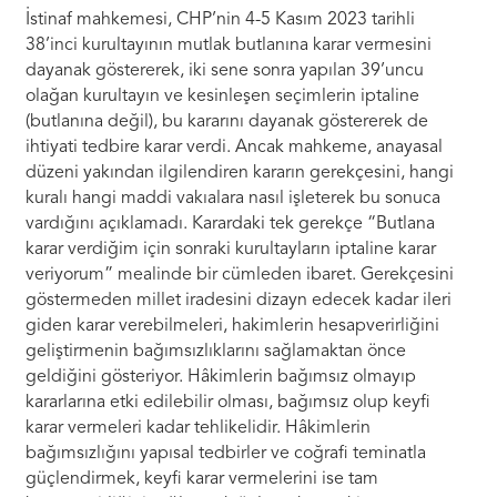
İstinaf mahkemesi, CHP’nin 4-5 Kasım 2023 tarihli
38’inci kurultayının mutlak butlanına karar vermesini
dayanak göstererek, iki sene sonra yapılan 39’uncu
olağan kurultayın ve kesinleşen seçimlerin iptaline
(butlanına değil), bu kararını dayanak göstererek de
ihtiyati tedbire karar verdi. Ancak mahkeme, anayasal
düzeni yakından ilgilendiren kararın gerekçesini, hangi
kuralı hangi maddi vakıalara nasıl işleterek bu sonuca
vardığını açıklamadı. Karardaki tek gerekçe “Butlana
karar verdiğim için sonraki kurultayların iptaline karar
veriyorum” mealinde bir cümleden ibaret. Gerekçesini
göstermeden millet iradesini dizayn edecek kadar ileri
giden karar verebilmeleri, hakimlerin hesapverirliğini
geliştirmenin bağımsızlıklarını sağlamaktan önce
geldiğini gösteriyor. Hâkimlerin bağımsız olmayıp
kararlarına etki edilebilir olması, bağımsız olup keyfi
karar vermeleri kadar tehlikelidir. Hâkimlerin
bağımsızlığını yapısal tedbirler ve coğrafi teminatla
güçlendirmek, keyfi karar vermelerini ise tam