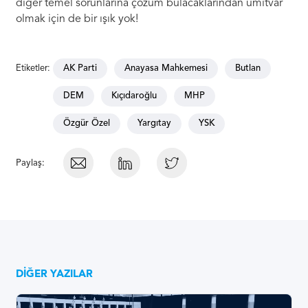
diğer temel sorunlarına çözüm bulacaklarından ümitvar
olmak için de bir ışık yok!
Etiketler:
AK Parti
Anayasa Mahkemesi
Butlan
DEM
Kıçıdaroğlu
MHP
Özgür Özel
Yargıtay
YSK
Paylaş:
DIĞER YAZILAR