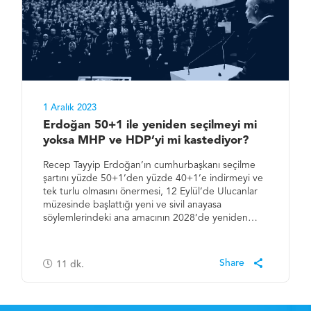
1 Aralık 2023
Erdoğan 50+1 ile yeniden seçilmeyi mi
yoksa MHP ve HDP’yi mi kastediyor?
Recep Tayyip Erdoğan’ın cumhurbaşkanı seçilme
şartını yüzde 50+1’den yüzde 40+1’e indirmeyi ve
tek turlu olmasını önermesi, 12 Eylül’de Ulucanlar
müzesinde başlattığı yeni ve sivil anayasa
söylemlerindeki ana amacının 2028’de yeniden…
11
dk.