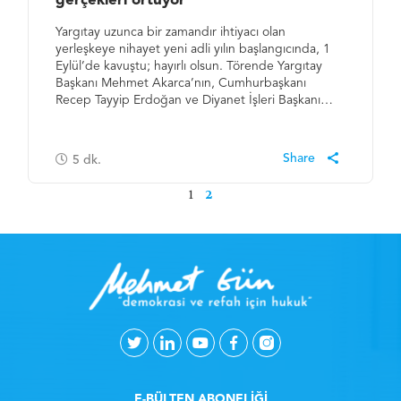
gerçekleri örtüyor
Yargıtay uzunca bir zamandır ihtiyacı olan
yerleşkeye nihayet yeni adli yılın başlangıcında, 1
Eylül’de kavuştu; hayırlı olsun. Törende Yargıtay
Başkanı Mehmet Akarca’nın, Cumhurbaşkanı
Recep Tayyip Erdoğan ve Diyanet İşleri Başkanı…
5
dk.
1
2
E-BÜLTEN ABONELİĞİ