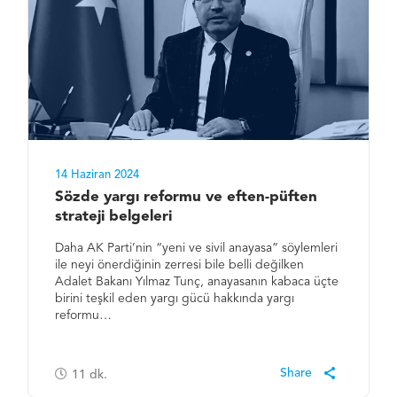
14 Haziran 2024
Sözde yargı reformu ve eften-püften
strateji belgeleri
Daha AK Parti’nin “yeni ve sivil anayasa” söylemleri
ile neyi önerdiğinin zerresi bile belli değilken
Adalet Bakanı Yılmaz Tunç, anayasanın kabaca üçte
birini teşkil eden yargı gücü hakkında yargı
reformu…
11
dk.