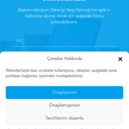
Başkanı olduğum Daha İyi Yargı Derneği’nin aylık e-
bültenine abone olmak için aşağıdaki formu
kullanabilirsiniz.
Çerezler Hakkında
Websitemizde bazı cookieler kullanıyoruz, detayları aşağıdaki çerez
politikası bağlantısı üzerinden inceleyebilirsiniz.
Kayıt olarak
Aydınlatma Metni
‘ni kabul etmiş sayılırsınız.
*
Onaylıyorum
Kayıt Olun
Onaylamıyorum
Tercihlerimi düzenle
© 2023 Mehmet Gün