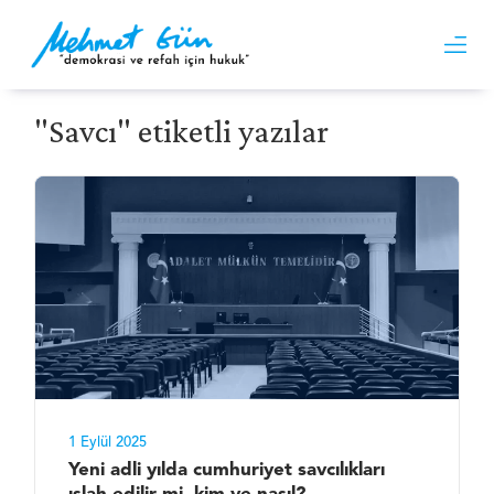
"Savcı" etiketli yazılar
1 Eylül 2025
Yeni adli yılda cumhuriyet savcılıkları